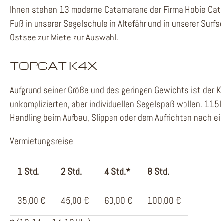
Ihnen stehen 13 moderne Catamarane der Firma Hobie Cat,
Fuß in unserer Segelschule in Altefähr und in unserer Surf
Ostsee zur Miete zur Auswahl.
TOPCAT K4X
Aufgrund seiner Größe und des geringen Gewichts ist der K4
unkomplizierten, aber individuellen Segelspaß wollen. 11
Handling beim Aufbau, Slippen oder dem Aufrichten nach ein
Vermietungsreise:
1 Std.
2 Std.
4 Std.*
8 Std.
35,00 €
45,00 €
60,00 €
100,00 €