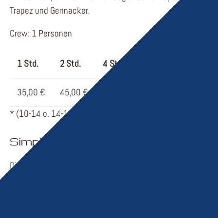
Trapez und Gennacker.
Crew: 1 Personen
1 Std.
2 Std.
4 Std.*
8 Std.
35,00 €
45,00 €
65,00 €
100,00 €
* (10-14 o. 14-18 Uhr)
Simply
Die Simply 19 ist das ideale Boot für die ganze Familie bei
Bedienungskomfort. Das laufende Gut findet Platz in absc
sie durch ausreichend Platz und Bewegungsfreiheit.
Crew 3- 5 Personen