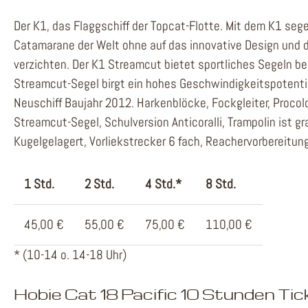
Der K1, das Flaggschiff der Topcat-Flotte. Mit dem K1 seg
Catamarane der Welt ohne auf das innovative Design und 
verzichten. Der K1 Streamcut bietet sportliches Segeln be
Streamcut-Segel birgt ein hohes Geschwindigkeitspotential
Neuschiff Baujahr 2012. Harkenblöcke, Fockgleiter, Procol
Streamcut-Segel, Schulversion Anticoralli, Trampolin ist gra
Kugelgelagert, Vorliekstrecker 6 fach, Reachervorbereitu
1 Std.
2 Std.
4 Std.*
8 Std.
45,00 €
55,00 €
75,00 €
110,00 €
* (10-14 o. 14-18 Uhr)
Hobie Cat 18 Pacific 10 Stunden Tic