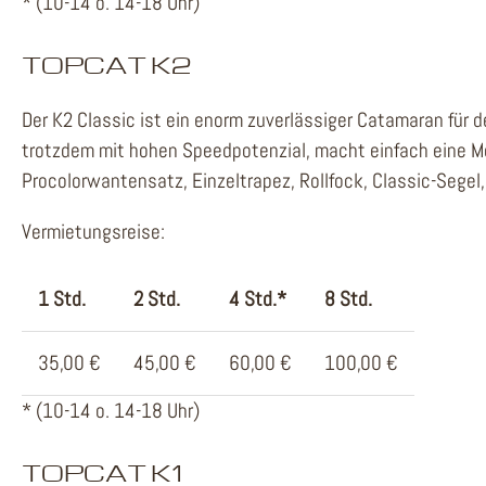
* (10-14 o. 14-18 Uhr)
TOPCAT K2
Der K2 Classic ist ein enorm zuverlässiger Catamaran für d
trotzdem mit hohen Speedpotenzial, macht einfach eine 
Procolorwantensatz, Einzeltrapez, Rollfock, Classic-Segel,
Vermietungsreise:
1 Std.
2 Std.
4 Std.*
8 Std.
35,00 €
45,00 €
60,00 €
100,00 €
* (10-14 o. 14-18 Uhr)
TOPCAT K1