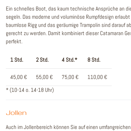
Ein schnelles Boot, das kaum technische Ansprüche an die 
segeln. Das moderne und voluminöse Rumpfdesign erlaubt
baumlose Rigg und das geräumige Trampolin sind darauf a
gerecht zu werden. Damit kombiniert dieser Catamaran Ges
perfekt.
1 Std.
2 Std.
4 Std.*
8 Std.
45,00 €
55,00 €
75,00 €
110,00 €
* (10-14 o. 14-18 Uhr)
Jollen
Auch im Jollenbereich können Sie auf einen umfangreichen B