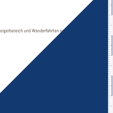
steigerbereich und Wanderfahrten eignet.
cht man nicht sagen. Sportliche Jolle mit