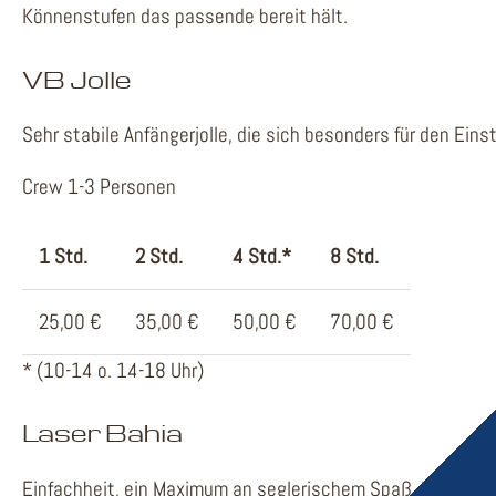
Könnenstufen das passende bereit hält.
VB Jolle
Sehr stabile Anfängerjolle, die sich besonders für den Ein
Crew 1-3 Personen
1 Std.
2 Std.
4 Std.*
8 Std.
25,00 €
35,00 €
50,00 €
70,00 €
* (10-14 o. 14-18 Uhr)
Laser Bahia
Einfachheit, ein Maximum an seglerischem Spaß. Mehr brau