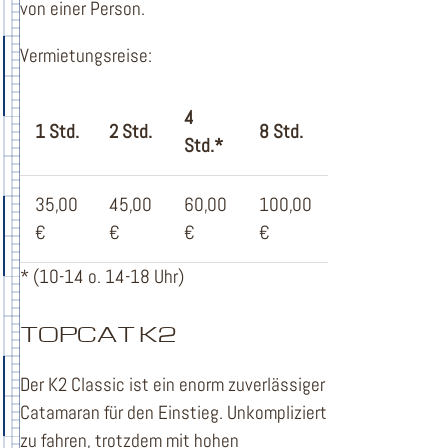
von einer Person.
Vermietungsreise:
4
1 Std.
2 Std.
8 Std.
Std.*
35,00
45,00
60,00
100,00
€
€
€
€
* (10-14 o. 14-18 Uhr)
TOPCAT K2
Der K2 Classic ist ein enorm zuverlässiger
Catamaran für den Einstieg. Unkompliziert
zu fahren, trotzdem mit hohen