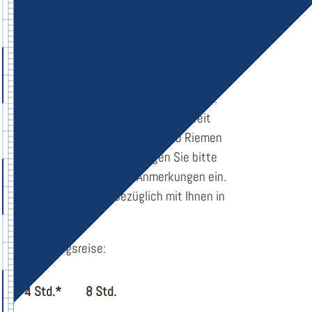
Kutter MK 2
Der Kutter kann bis max. 12 Segler
befördern  je nach Platzbedarf ist er aber
auch für kleinere Gruppen gut händelbar.
Der Kutter ist 9,45 m lang, 2,54 m breit
und kann bei Flaute sogar mit 10 Riemen
vorangetrieben werden. Tragen Sie bitte
Ihren Wunschtermin bei Anmerkungen ein.
Wir setzen uns diesbezüglich mit Ihnen in
Verbindung.
Vermietungsreise:
4 Std.*
8 Std.