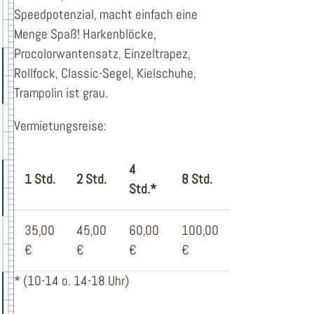
Speedpotenzial, macht einfach eine
Menge Spaß! Harkenblöcke,
Procolorwantensatz, Einzeltrapez,
Rollfock, Classic-Segel, Kielschuhe,
Trampolin ist grau.
Vermietungsreise:
4
1 Std.
2 Std.
8 Std.
Std.*
35,00
45,00
60,00
100,00
€
€
€
€
* (10-14 o. 14-18 Uhr)