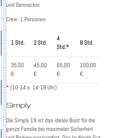
und Gennacker.
Crew: 1 Personen
4
1 Std.
2 Std.
8 Std.
Std.*
35,00
45,00
65,00
100,00
€
€
€
€
* (10-14 o. 14-18 Uhr)
Simply
Die Simply 19 ist das ideale Boot für die
ganze Familie bei maximaler Sicherheit
und Bedienungskomfort. Das laufende Gut