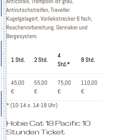
Anticoralli, Trampolin ist grau,
Antirutschstreifen, Traveller
Kugelgelagert, Vorliekstrecker 6 fach,
Reachervorbereitung, Gennaker und
Bergesystem.
4
1 Std.
2 Std.
8 Std.
Std.*
45,00
55,00
75,00
110,00
€
€
€
€
* (10-14 o. 14-18 Uhr)
Hobie Cat 18 Pacific 10
Stunden Ticket