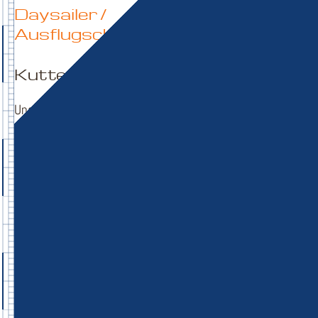
Daysailer /
Ausflugschiffe
Kutter MK
Unser Kutter MK Kutter Daddeldu steht
ihnen für Familien- und Gruppenausflüge
zur Verfügung.
Der Kutter kann bis max. 12 Segler
befördern – je nach Platzbedarf ist er aber
auch für kleinere Gruppen gut händelbar.
Der Kutter kann bei Flaute sogar mit 10
Riemen vorangetrieben werden oder
natürlich mit seinem 9,9 PS
(führerscheinfrei) .