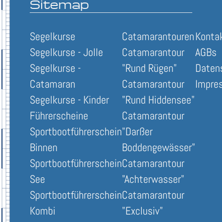
Sitemap
Segelkurse
Catamarantouren
Konta
Segelkurse - Jolle
Catamarantour
AGBs
Segelkurse -
"Rund Rügen"
Daten
Catamaran
Catamarantour
Impre
Segelkurse - Kinder
"Rund Hiddensee"
Führerscheine
Catamarantour
Sportbootführerschein
"Darßer
Binnen
Boddengewässer"
Sportbootführerschein
Catamarantour
See
"Achterwasser"
Sportbootführerschein
Catamarantour
Kombi
"Exclusiv"