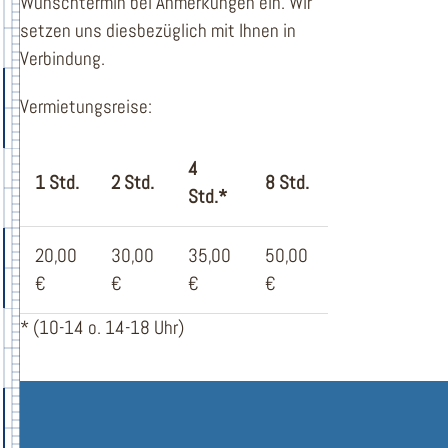
Wunschtermin bei Anmerkungen ein. Wir
setzen uns diesbezüglich mit Ihnen in
Verbindung.
Vermietungsreise:
4
1 Std.
2 Std.
8 Std.
Std.*
20,00
30,00
35,00
50,00
€
€
€
€
* (10-14 o. 14-18 Uhr)